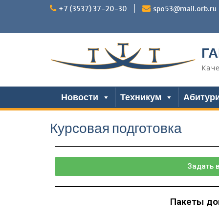
+7 (3537) 37-20-30
spo53@mail.orb.ru
ГА
Кач
Новости
Техникум
Абитур
Курсовая подготовка
Задать 
Пакеты до