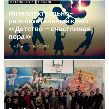
(ССК) “Юность”
Новости ТТТ
Интеллектуально-
развлекательный квест
«Детство – счастливая
пора»
Admin
Июн 2, 2026