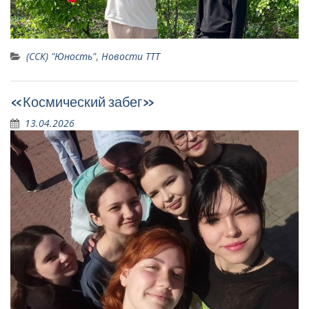
(ССК) "Юность"
,
Новости ТТТ
«Космический забег»
13.04.2026