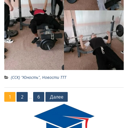
(ССК) "Юность"
,
Новости ТТТ
Пагинация
1
2
6
Далее
…
записей