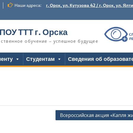
Наши адреса:
г. Орск, ул. Кутузова 42 / г. Орск, ул. Ялт
ПОУ ТТТ г. Орска
ественное обучение – успешное будущее
иенту
Студентам
Сведения об образоват
Всероссийская акция «Капля ж