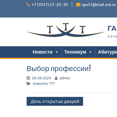
Перейти
+7 (3537) 37-20-30
spo53@mail.orb.ru
к
содержимому
ГА
Кач
Новости
Техникум
Абитур
Выбор профессии!
04.09.2024
admin
Новости ТТТ
Навигация
День открытых дверей
по
записям