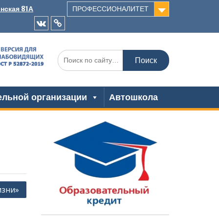
инская 81А
ПРОФЕССИОНАЛИТЕТ
VK
Одноклассники
Искать:
ельной организации
Автошкола
изни»