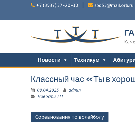
Перейти
+7 (3537) 37-20-30
spo53@mail.orb.ru
к
содержимому
ГА
Кач
Новости
Техникум
Абитур
Классный час «Ты в хор
08.04.2025
admin
Новости ТТТ
Навигация
Соревнования по волейболу
по
записям