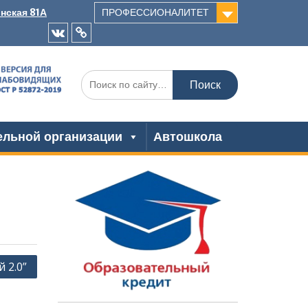
инская 81А
ПРОФЕССИОНАЛИТЕТ
VK
Одноклассники
Искать:
ельной организации
Автошкола
 2.0”