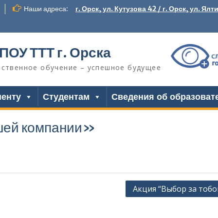
Наши адреса:
г. Орск, ул. Кутузова 42 / г. Орск, ул. Ялт
ПОУ ТТТ г. Орска
ественное обучение – успешное будущее
иенту
Студентам
Сведения об образоват
ошей компании»
Акция “Выбор за тобой