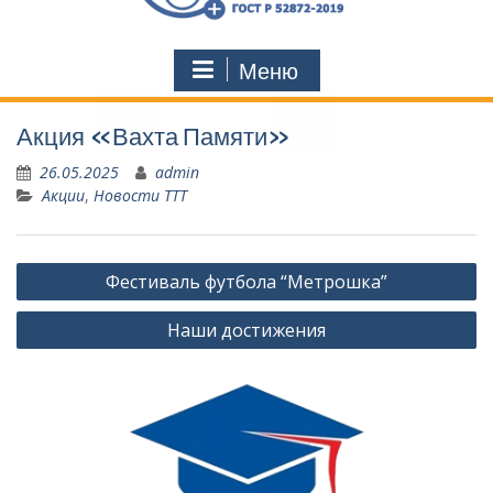
Меню
Акция «Вахта Памяти»
26.05.2025
admin
Акции
,
Новости ТТТ
Навигация
Фестиваль футбола “Метрошка”
по
Наши достижения
записям