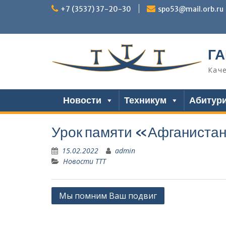
Перейти
+7 (3537) 37-20-30
spo53@mail.orb.ru
к
содержимому
ГА
Кач
Новости
Техникум
Абитур
Урок памяти «Афганистан
15.02.2022
admin
Новости ТТТ
Навигация
Мы помним Ваш подвиг
по
записям