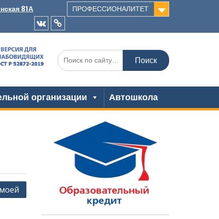
инская 81А
ПРОФЕССИОНАЛИТЕТ
VK
Одноклассники
Искать:
ельной организации
Автошкола
 моей