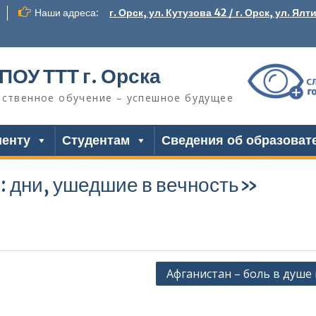
Наши адреса:
г. Орск, ул. Кутузова 42 / г. Орск, ул. Ялт
ПОУ ТТТ г. Орска
ественное обучение – успешное будущее
иенту
Студентам
Сведения об образоват
: дни, ушедшие в вечность»
Афганистан – боль в душе