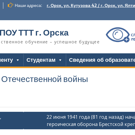
Наши адреса:
г. Орск, ул. Кутузова 42 / г. Орск, ул. Ялт
ПОУ ТТТ г. Орска
ественное обучение – успешное будущее
иенту
Студентам
Сведения об образоват
й Отечественной войны
,
22 июня 1941 года (81 год назад) нач
героическая оборона Брестской кре