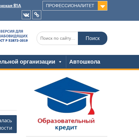
инская 81А
ПРОФЕССИОНАЛИТЕТ
VK
Одноклассники
Искать:
ельной организации
Автошкола
алась
пости