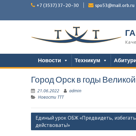
Перейти
+7 (3537) 37-20-30
spo53@mail.orb.ru
к
содержимому
ГА
Кач
Новости
Техникум
Абитур
Город Орск в годы Велико
21.06.2022
admin
Новости ТТТ
Навигация
Единый урок ОБЖ «Предвидеть, избегать
действовать!»
по
записям