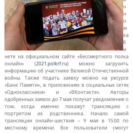
ч
н
о
м
ка
б
и
нете на официальном сайте «Бессмертного полка
онлайн» (
2021.polkrf.ru
) можно загрузить
информацию об участнике Великой Отечественной
войны. Также подать заявку можно на ресурсе
«Банк Памяти», в приложениях в социальных сетях
«Одноклассники» и «ВКонтакте». Авторы
одобренных заявок до 7 мая получат уведомление о
том, когда именно покажут трансляцию с
портретом их родственника. Начало самой
трансляции онлайн-шествия – 9 мая в 15:00 по
местному времени. Все пользователи смогут