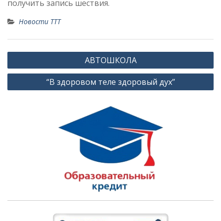
получить запись шествия.
Новости ТТТ
Навигация
АВТОШКОЛА
по
“В здоровом теле здоровый дух”
записям