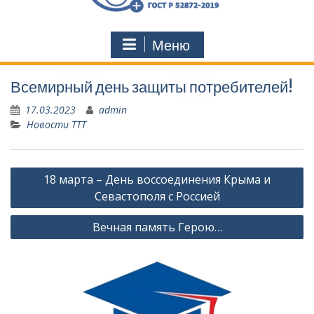
Меню
Всемирный день защиты потребителей!
17.03.2023
admin
Новости ТТТ
Навигация
18 марта – День воссоединения Крыма и
по
Севастополя с Россией
записям
Вечная память Герою…